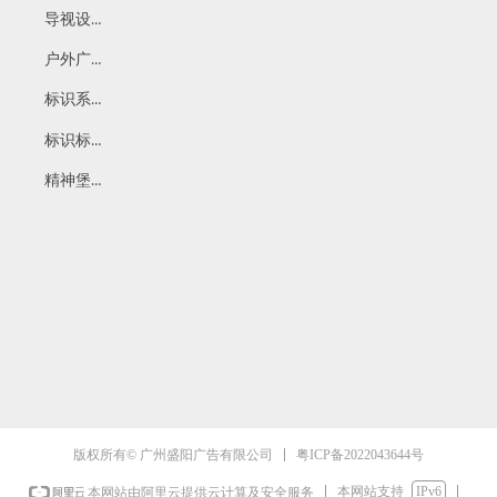
导视设计
户外广告设计
标识系统设计
标识标牌设计
精神堡垒
粤ICP备2022043644号
版权所有© 广州盛阳广告有限公司
本网站支持
IPv6
本网站由阿里云提供云计算及安全服务