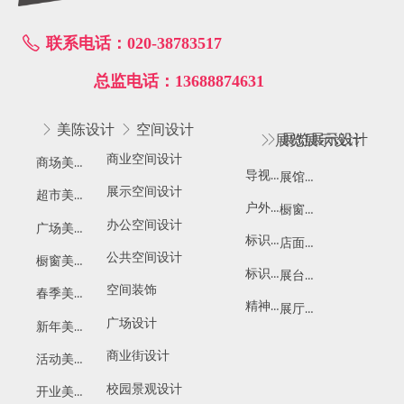
联系电话：020-38783517
ꂅ
总监电话：13688874631
ꁕ
美陈设计
ꁕ
空间设计
ꁕ
展览展示设计
ꁕ
展览展示设计
商业空间设计
商场美陈
导视设计
展馆展厅设计
展示空间设计
超市美陈
户外广告设计
橱窗展示设计
办公空间设计
广场美陈
标识系统设计
店面橱窗设计
公共空间设计
橱窗美陈
标识标牌设计
展台设计搭建
空间装饰
春季美陈
精神堡垒
展厅布置
广场设计
新年美陈
商业街设计
活动美陈
校园景观设计
开业美陈